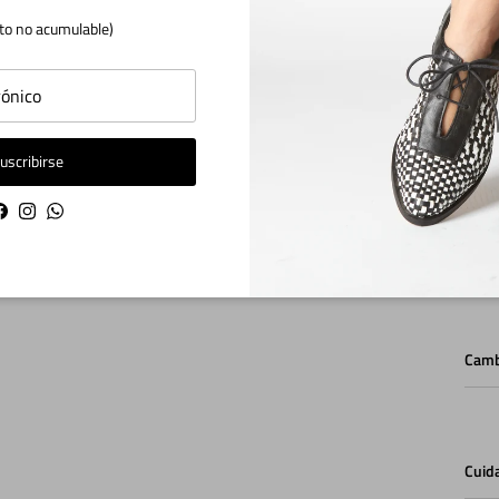
Tiem
to no acumulable)
Enví
uscribirse
Facebook
Instagram
WhatsApp
Medi
Camb
Cuid