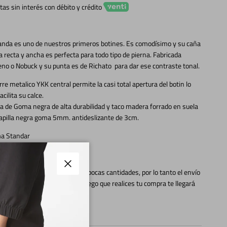
tas sin interés con débito y crédito
anda es uno de nuestros primeros botines. Es comodísimo y su caña
 recta y ancha es perfecta para todo tipo de pierna. Fabricada
no o Nobuck y su punta es de Richato para dar ese contraste tonal.
erre metalico YKK central permite la casi total apertura del botin lo
acilita su calce.
a de Goma negra de alta durabilidad y taco madera forrado en suela
apilla negra goma 5mm. antideslizante de 3cm.
a Standar
CUERDA!!!!
ros productos se fabrican en pocas cantidades, por lo tanto el envío
Cerrar
 tardar entre 15 y 20 días. Luego que realices tu compra te llegará
ail con la fecha estimada.