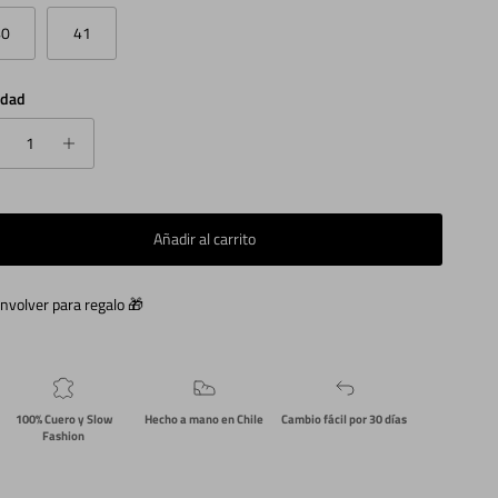
40
41
idad
Añadir al carrito
nvolver para regalo 🎁
100% Cuero y Slow
Hecho a mano en Chile
Cambio fácil por 30 días
Fashion