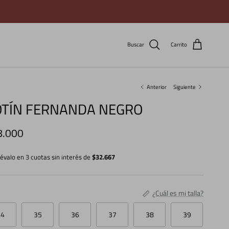
Buscar
Carrito
Anterior
Siguiente
OTÍN FERNANDA NEGRO
cio normal
8.000
lévalo en 3 cuotas sin interés de
$32.667
¿Cuál es mi talla?
34
35
36
37
38
39