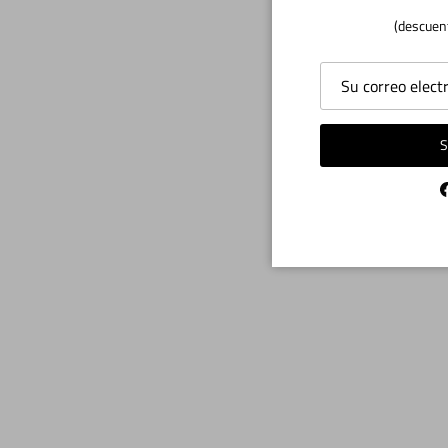
(descuen
S