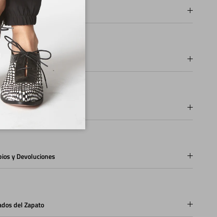
pos de fabricación
os
os de pago
ios y Devoluciones
ados del Zapato