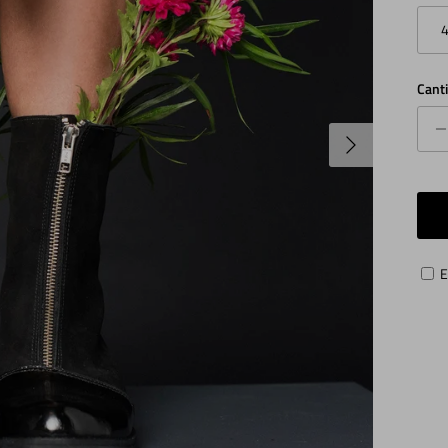
Cant
Siguiente
E