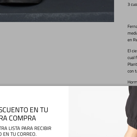
3 cuo
Fern
media
en Re
El ci
cual f
Plant
con t
Horm
Y RE
Nuest
SCUENTO EN TU
puede
RA COMPRA
un em
RA LISTA PARA RECIBIR
O EN TU CORREO.