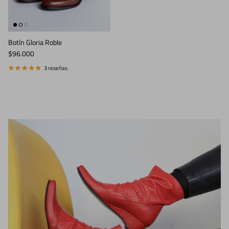
Botín Gloria Roble
Precio normal
$96.000
3 reseñas