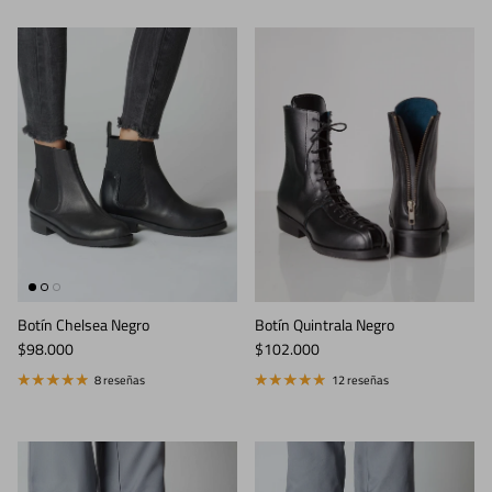
Botín Chelsea Negro
Botín Quintrala Negro
Precio normal
Precio normal
$98.000
$102.000
8 reseñas
12 reseñas