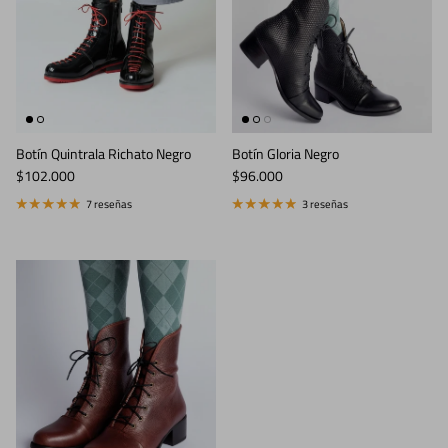
Botín Quintrala Richato Negro
Botín Gloria Negro
Precio normal
Precio normal
$102.000
$96.000
7 reseñas
3 reseñas