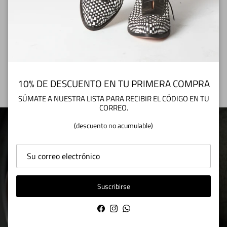
(No acumulable con otros descuentos activos)
Suscribirse
10% DE DESCUENTO EN TU PRIMERA COMPRA
SÚMATE A NUESTRA LISTA PARA RECIBIR EL CÓDIGO EN TU
CORREO.
(descuento no acumulable)
CINCUENTA AÑOS DE HISTORIA
CURTIDOS EN EL OFICIO
Suscribirse
Facebook
Instagram
WhatsApp
Mira nuestra historia