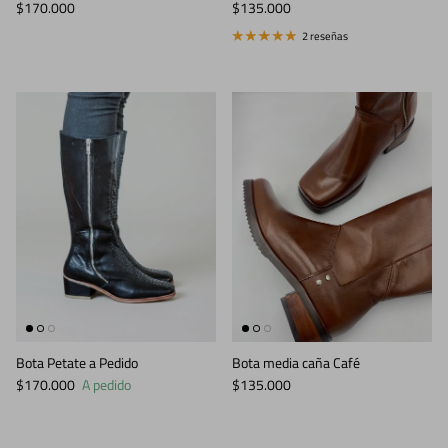
Precio normal
Precio normal
$170.000
$135.000
2 reseñas
Bota Petate a Pedido
Bota media caña Café
Precio normal
Precio normal
$170.000
A pedido
$135.000