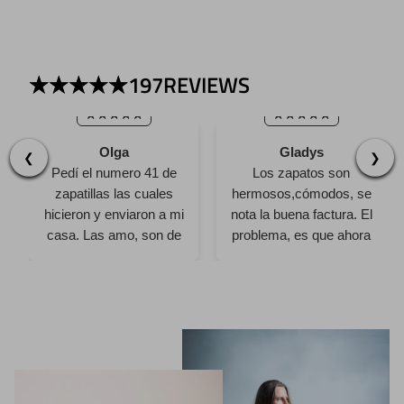
197
REVIEWS
Olga
Gladys
❮
❯
Pedí el numero 41 de
Los zapatos son
zapatillas las cuales
hermosos,cómodos, se
hicieron y enviaron a mi
nota la buena factura. El
casa. Las amo, son de
problema, es que ahora
cuero blando y
quiero más y mi cuenta
resistente, suela
bancaria dice que no!
comoda, y muy
jajaja Gracias por el
estilosas. El verde es
trabajo
realmente precioso y
cada vez que las uso
me preguntan donde las
compré. Estoy feliz con