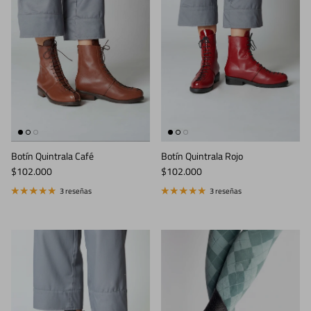
Botín Quintrala Café
Botín Quintrala Rojo
Precio normal
Precio normal
$102.000
$102.000
3 reseñas
3 reseñas