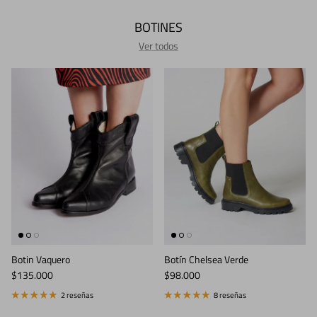
BOTINES
Ver todos
Botin Vaquero
Botín Chelsea Verde
Precio normal
Precio normal
$135.000
$98.000
2 reseñas
8 reseñas