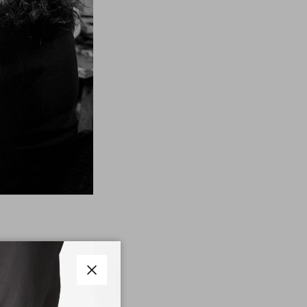
ema para zapatos, en su
s pequeños.
Cerrar