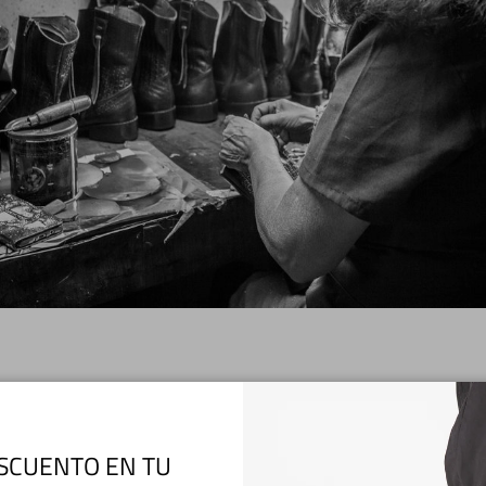
cuero con un paño húmedo. En lo posible hidrátelos cada cierto tiempo con cr
cualquier crema No grasa para pieles sensibles como las usadas para los niño
SCUENTO EN TU