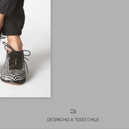
ión de los pies generan
conservar dentro de su
DESPACHO A TODO CHILE