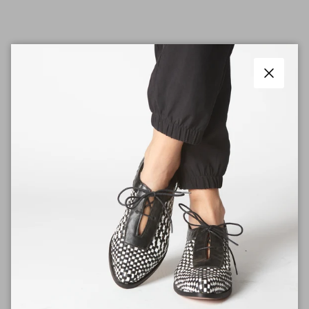
Cambios y Devoluciones
Cerrar
Cuidados del Zapato
¿TIENES DUDAS O CONSULTAS? Escríbenos
a info@zapatoscuarentatacos.cl
RESEÑAS