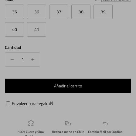
35
36
37
38
39
40
41
Cantidad
Añadir al carrito
Envolver para regalo 🎁
100% Cuero y Slow
Hecho a mano en Chile
Cambio fácil por 30 días