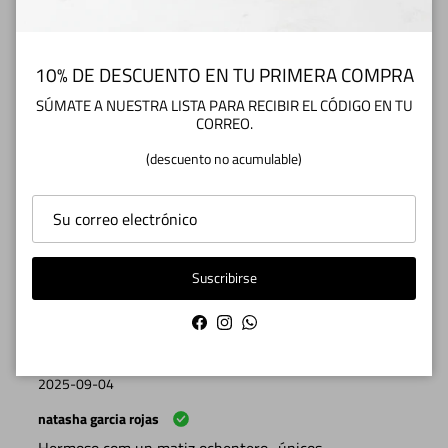
5.00
10% DE DESCUENTO EN TU PRIMERA COMPRA
SÚMATE A NUESTRA LISTA PARA RECIBIR EL CÓDIGO EN TU
Reviews por Whatsapp by
CORREO.
(descuento no acumulable)
2026-05-31
paula
Muy lindos zapatos, de cuero real, y además en buen
precio
Suscribirse
Facebook
Instagram
WhatsApp
2025-09-04
natasha garcia rojas