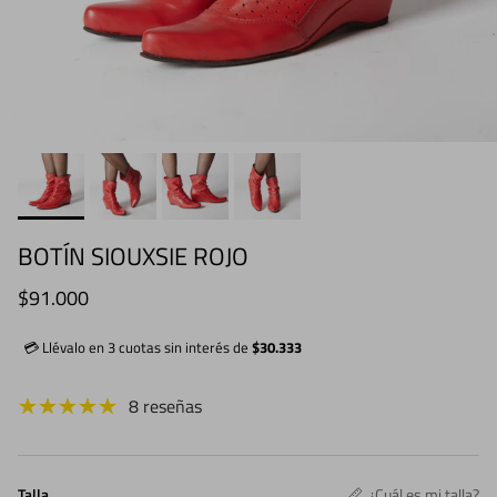
BOTÍN SIOUXSIE ROJO
Precio normal
$91.000
💳 Llévalo en 3 cuotas sin interés de
$30.333
8 reseñas
Talla
¿Cuál es mi talla?