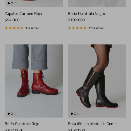
Zapatos Carmen Rojo
Botín Quintrala Negro
Precio normal
Precio normal
$94.000
$102.000
3 reseñas
12 reseñas
Botín Quintrala Rojo
Bota Alta en planta de Goma
Precio normal
Precio normal
$102.000
$150.000