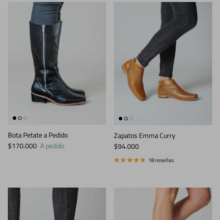
Bota Petate a Pedido
Zapatos Emma Curry
Precio normal
Precio normal
$170.000
A pedido
$94.000
18 reseñas