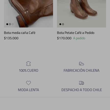
Bota media caña Café
Bota Petate Café a Pedido
Precio normal
Precio normal
$135.000
$170.000
A pedido
100% CUERO
FABRICACIÓN CHILENA
MODA LENTA
DESPACHO A TODO CHILE