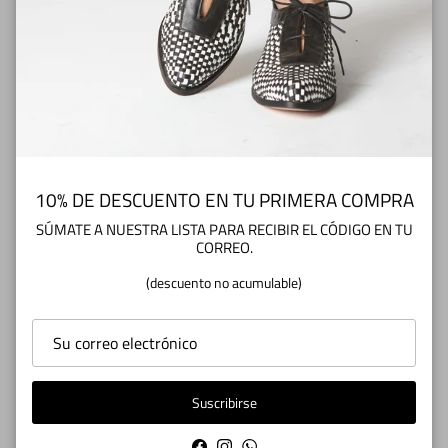
Botín Fernanda Rojo
Botín Oliva Acero
Precio normal
Precio normal
$98.000
$98.000
2 reseñas
2 reseñas
10% DE DESCUENTO EN TU PRIMERA COMPRA
SÚMATE A NUESTRA LISTA PARA RECIBIR EL CÓDIGO EN TU
CORREO.
(descuento no acumulable)
Suscribirse
Bota Vaquera
Botín Oliva Verde Oliva
Precio normal
Precio normal
$170.000
$98.000