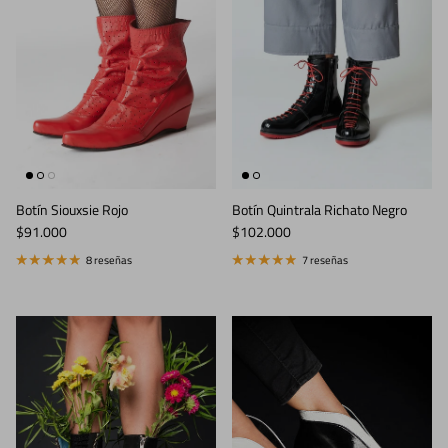
Botín Siouxsie Rojo
Botín Quintrala Richato Negro
Precio normal
Precio normal
$91.000
$102.000
8 reseñas
7 reseñas