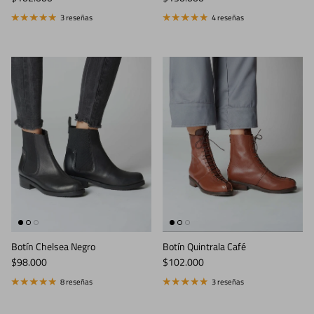
3 reseñas
4 reseñas
Botín Chelsea Negro
Botín Quintrala Café
Precio normal
Precio normal
$98.000
$102.000
8 reseñas
3 reseñas