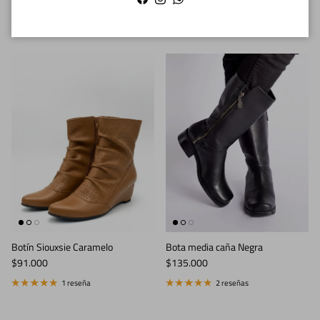
Facebook
Instagram
WhatsApp
2 reseñas
Botín Siouxsie Caramelo
Bota media caña Negra
Precio normal
Precio normal
$91.000
$135.000
1 reseña
2 reseñas