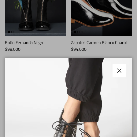
Botín Fernanda Negro
Zapatos Carmen Blanco Charol
Precio normal
Precio normal
$98.000
$94.000
Cerrar