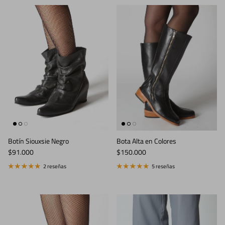
Botín Siouxsie Negro
Bota Alta en Colores
Precio normal
Precio normal
$91.000
$150.000
2 reseñas
5 reseñas