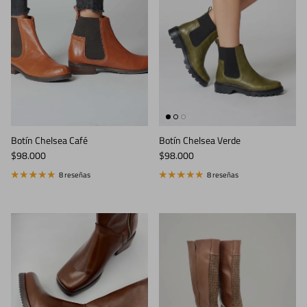
Botín Chelsea Café
Botín Chelsea Verde
Precio normal
Precio normal
$98.000
$98.000
8 reseñas
8 reseñas