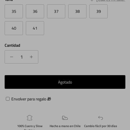
35
36
37
38
39
40
41
Cantidad
Agotado
Envolver para regalo 🎁
100% Cuero y Slow
Hecho a mano en Chile
Cambio fácil por 30 días