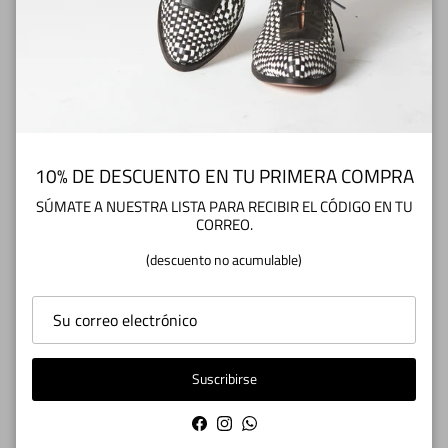
¿TIENES DUDAS O CONSULTAS? Escríbenos
a info@zapatoscuarentatacos.cl
10% DE DESCUENTO EN TU PRIMERA COMPRA
SÚMATE A NUESTRA LISTA PARA RECIBIR EL CÓDIGO EN TU
CORREO.
RESEÑAS
(descuento no acumulable)
5.00
Reviews por Whatsapp by
Suscribirse
Facebook
Instagram
WhatsApp
2025-03-19