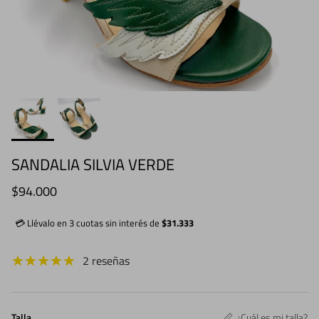
SANDALIA SILVIA VERDE
Precio normal
$94.000
💳 Llévalo en 3 cuotas sin interés de
$31.333
2 reseñas
Talla
¿Cuál es mi talla?