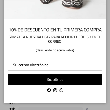
Cuidados del Zapato
10% DE DESCUENTO EN TU PRIMERA COMPRA
SÚMATE A NUESTRA LISTA PARA RECIBIR EL CÓDIGO EN TU
CORREO.
¿TIENES DUDAS O CONSULTAS? Escríbenos
a info@zapatoscuarentatacos.cl
(descuento no acumulable)
5.00
7 OPINIONES
Suscribirse
★
5
7
Facebook
Instagram
WhatsApp
★
4
0
★
3
0
★
2
0