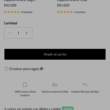
Precio normal
Precio normal
$92.000
$92.000
9 reseñas
4 reseñas
Cantidad
Añadir al carrito
Envolver para regalo 🎁
100% Cuero y Slow
Hecho a mano en Chile
Cambio fácil por 30 días
Fashion
3 cuotas sin interés con débito y crédito