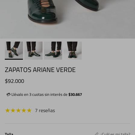
ZAPATOS ARIANE VERDE
Precio normal
$92.000
💳 Llévalo en 3 cuotas sin interés de
$30.667
7 reseñas
Talla
¿Cuál es mi talla?