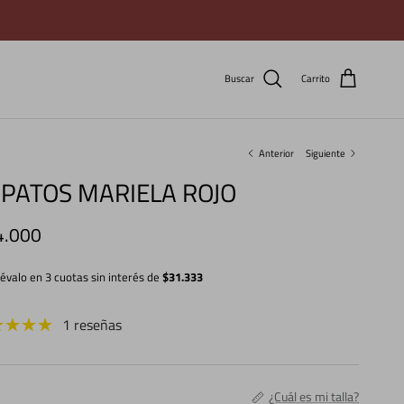
Buscar
Carrito
Anterior
Siguiente
PATOS MARIELA ROJO
cio normal
4.000
lévalo en 3 cuotas sin interés de
$31.333
1 reseñas
¿Cuál es mi talla?