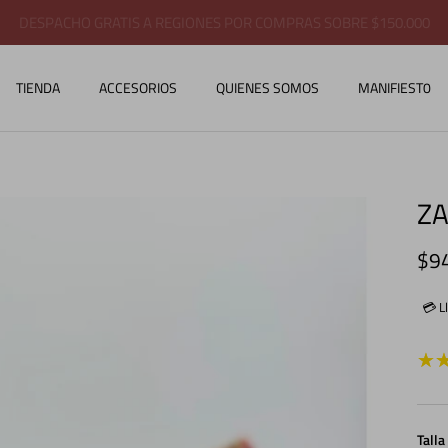
COMPRA CON TODO MEDIO DE PAGO
TIENDA
ACCESORIOS
QUIENES SOMOS
MANIFIEST0
ZA
Pre
$9
💳 L
Talla