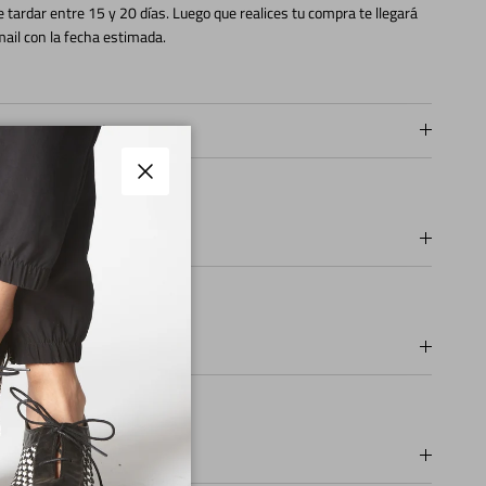
 tardar entre 15 y 20 días. Luego que realices tu compra te llegará
ail con la fecha estimada.
pos de fabricación
Cerrar
os
os de pago
ios y Devoluciones