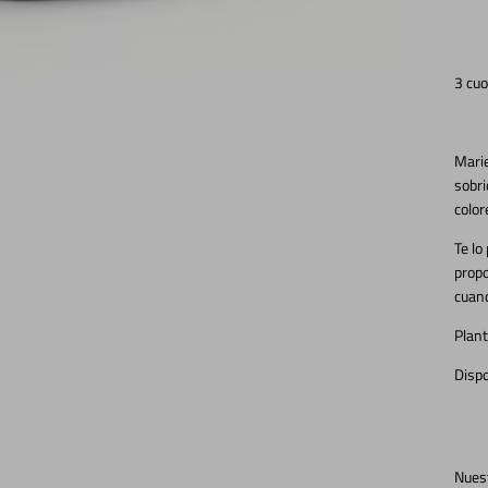
3 cuo
Marie
sobr
color
Te lo
propo
cuand
Plant
Dispo
Nuest