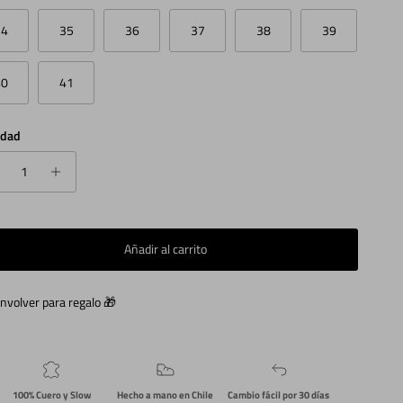
34
35
36
37
38
39
40
41
idad
Añadir al carrito
nvolver para regalo 🎁
100% Cuero y Slow
Hecho a mano en Chile
Cambio fácil por 30 días