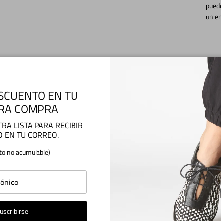
puede
un em
Tiem
SCUENTO EN TU
RA COMPRA
Enví
RA LISTA PARA RECIBIR
O EN TU CORREO.
to no acumulable)
Medi
Camb
uscribirse