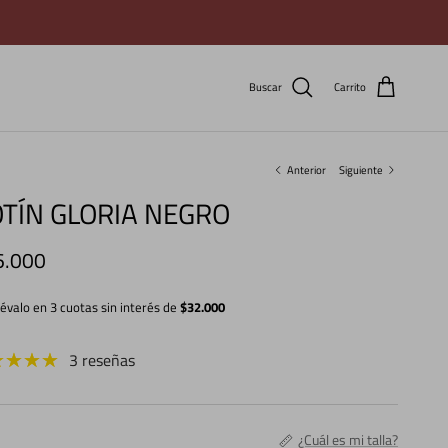
Buscar
Carrito
Anterior
Siguiente
TÍN GLORIA NEGRO
cio normal
6.000
lévalo en 3 cuotas sin interés de
$32.000
3 reseñas
¿Cuál es mi talla?