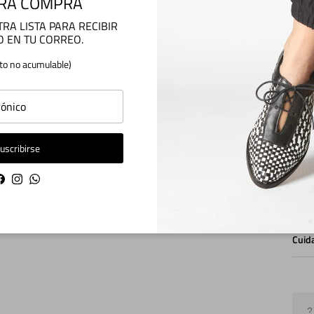
RA COMPRA
RA LISTA PARA RECIBIR
Enví
O EN TU CORREO.
to no acumulable)
Medi
uscribirse
Camb
Facebook
Instagram
WhatsApp
Cuid