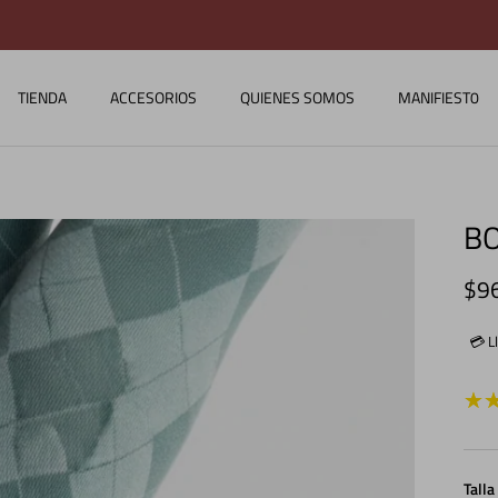
COMPRA CON TODO MEDIO DE PAGO
TIENDA
ACCESORIOS
QUIENES SOMOS
MANIFIEST0
BO
Pre
$9
💳 L
Talla