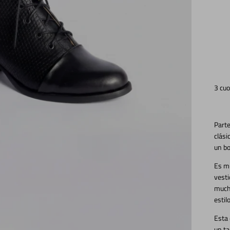
3 cuo
Parte
clási
un b
Es mu
vesti
mucho
estilo
Esta
un ta