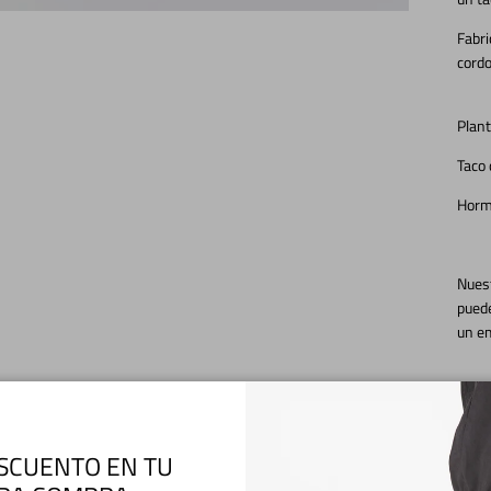
Fabri
cord
Plan
Taco 
Horm
Nuest
puede
un em
Tiem
SCUENTO EN TU