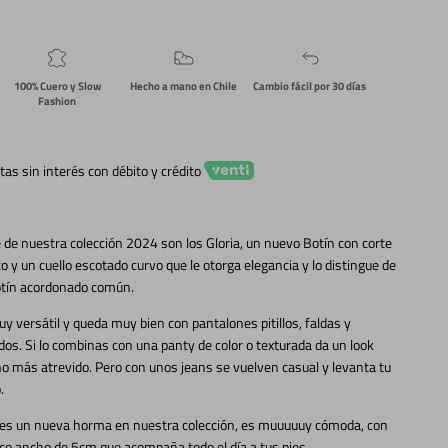
100% Cuero y Slow
Hecho a mano en Chile
Cambio fácil por 30 días
Fashion
tas sin interés con débito y crédito
 de nuestra colección 2024 son los Gloria, un nuevo Botín con corte
co y un cuello escotado curvo que le otorga elegancia y lo distingue de
otín acordonado común.
y versátil y queda muy bien con pantalones pitillos, faldas y
dos. Si lo combinas con una panty de color o texturada da un look
 más atrevido. Pero con unos jeans se vuelven casual y levanta tu
.
 es un nueva horma en nuestra colección, es muuuuuy cómoda, con
co ancho de 5cm que acompaña todo el día a tus pies.