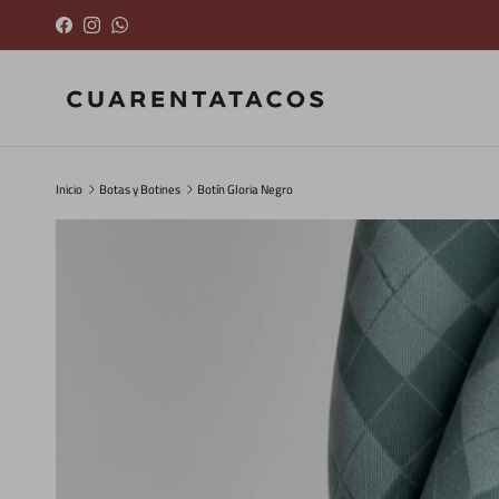
Ir al contenido
Facebook
Instagram
WhatsApp
Inicio
Botas y Botines
Botín Gloria Negro
Ir directamente a la información del producto