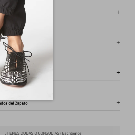
os
os de pago
ios y Devoluciones
ados del Zapato
¿TIENES DUDAS O CONSULTAS? Escríbenos