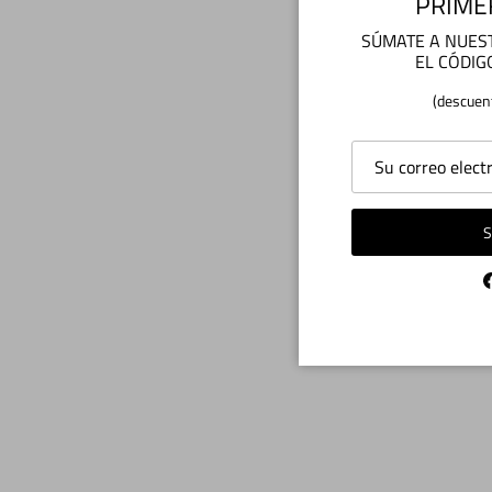
PRIME
SÚMATE A NUEST
EL CÓDIG
(descuen
S