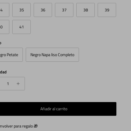
34
35
36
37
38
39
40
41
o
gro Petate
Negro Napa liso Completo
idad
Añadir al carrito
nvolver para regalo 🎁