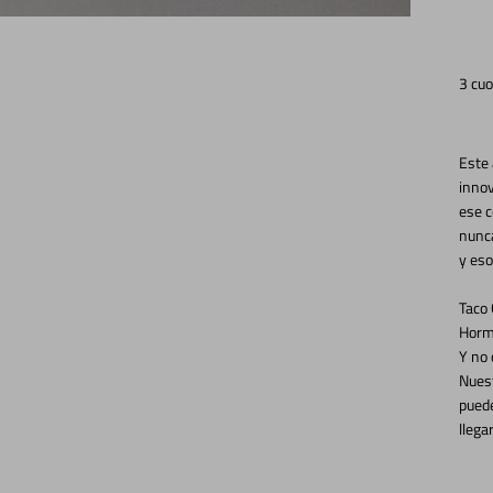
3 cuo
Este 
inno
ese c
nunca
y eso
Taco 
Horm
Y
Nuest
puede
llega