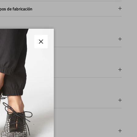
pos de fabricación
os
Cerrar
os de pago
ios y Devoluciones
ados del Zapato