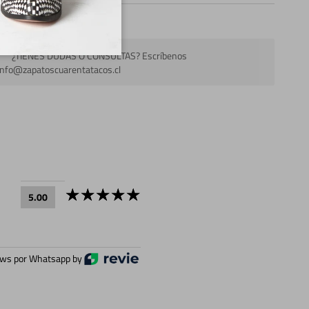
¿TIENES DUDAS O CONSULTAS? Escríbenos
info@zapatoscuarentatacos.cl
5.00
ws por Whatsapp by