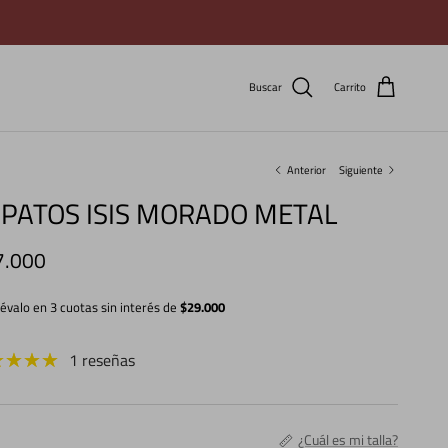
Buscar
Carrito
Anterior
Siguiente
PATOS ISIS MORADO METAL
cio normal
7.000
lévalo en 3 cuotas sin interés de
$29.000
1 reseñas
¿Cuál es mi talla?