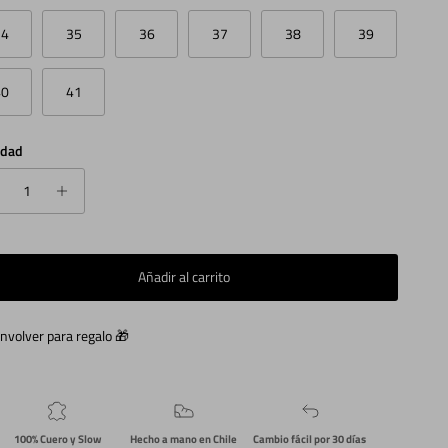
34
35
36
37
38
39
40
41
idad
Añadir al carrito
nvolver para regalo 🎁
100% Cuero y Slow
Hecho a mano en Chile
Cambio fácil por 30 días