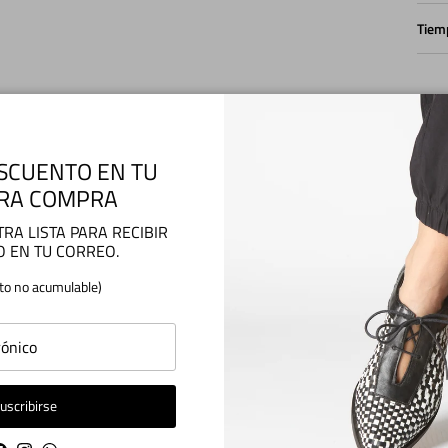
Tiem
Enví
SCUENTO EN TU
RA COMPRA
Medi
RA LISTA PARA RECIBIR
O EN TU CORREO.
to no acumulable)
Camb
uscribirse
Cuid