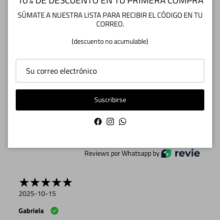
¿TIENES DUDAS O CONSULTAS? Escríbenos
SÚMATE A NUESTRA LISTA PARA RECIBIR EL CÓDIGO EN TU
CORREO.
a info@zapatoscuarentatacos.cl
(descuento no acumulable)
RESEÑAS
Suscribirse
5.00
Facebook
Instagram
WhatsApp
Reviews por Whatsapp by
2025-10-15
Gabriela