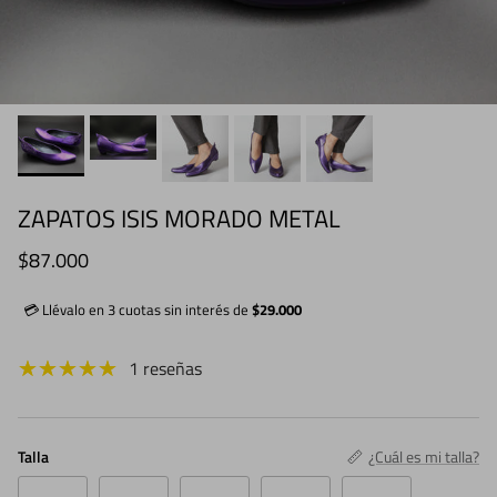
ZAPATOS ISIS MORADO METAL
Precio normal
$87.000
💳 Llévalo en 3 cuotas sin interés de
$29.000
1 reseñas
Talla
¿Cuál es mi talla?