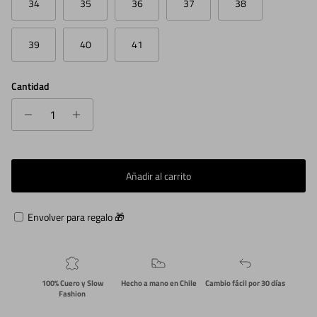
34
35
36
37
38
39
40
41
Cantidad
Añadir al carrito
Envolver para regalo 🎁
100% Cuero y Slow
Hecho a mano en Chile
Cambio fácil por 30 días
Fashion