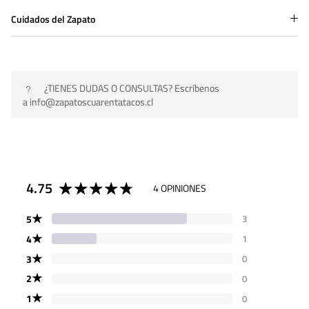
Cuidados del Zapato
¿TIENES DUDAS O CONSULTAS? Escríbenos
a info@zapatoscuarentatacos.cl
4.75
4 OPINIONES
★
5
3
★
4
1
★
3
0
★
2
0
★
1
0