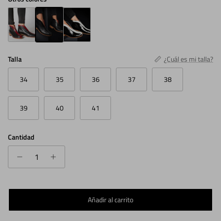
Zapatos Carmen Rojo
Zapatos Carmen Negro
Zapatos Carmen Blanco Charol
Talla
¿Cuál es mi talla?
34
35
36
37
38
39
40
41
Cantidad
Añadir al carrito