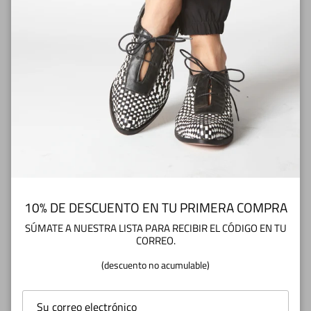
★
1
0
RESEÑAS
5.00
Reviews por Whatsapp by
2026-04-25
10% DE DESCUENTO EN TU PRIMERA COMPRA
Pamela
SÚMATE A NUESTRA LISTA PARA RECIBIR EL CÓDIGO EN TU
Producto de alta calidad, muy cómodo
CORREO.
(descuento no acumulable)
2026-04-25