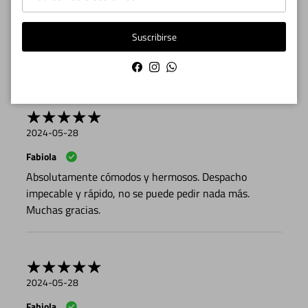
Patricia
Suscribirse
Bonito diseño, terminaciones y calidad. Lejos mi mejor
compra
Facebook
Instagram
WhatsApp
2024-05-28
Fabiola
Absolutamente cómodos y hermosos. Despacho
impecable y rápido, no se puede pedir nada más.
Muchas gracias.
2024-05-28
Fabiola