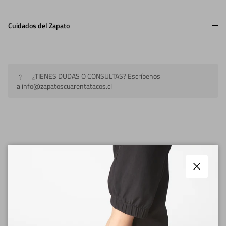
Cuidados del Zapato
¿TIENES DUDAS O CONSULTAS? Escríbenos
a info@zapatoscuarentatacos.cl
5.00
12 OPINIONES
★
5
12
Cerrar
★
4
0
★
3
0
★
2
0