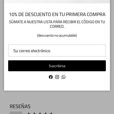
10% DE DESCUENTO EN TU PRIMERA COMPRA
Cambios y Devoluciones
SÚMATE A NUESTRA LISTA PARA RECIBIR EL CÓDIGO EN TU
CORREO.
(descuento no acumulable)
Cuidados del Zapato
Suscribirse
¿TIENES DUDAS O CONSULTAS? Escríbenos
a info@zapatoscuarentatacos.cl
Facebook
Instagram
WhatsApp
RESEÑAS