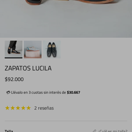
ZAPATOS LUCILA
Precio normal
$92.000
💳 Llévalo en 3 cuotas sin interés de
$30.667
2 reseñas
Talla
¿Cuál es mi talla?