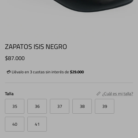
ZAPATOS ISIS NEGRO
Precio normal
$87.000
💳 Llévalo en 3 cuotas sin interés de
$29.000
Talla
¿Cuál es mi talla?
35
36
37
38
39
40
41