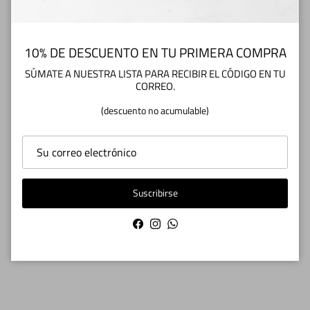
Medios de pago
10% DE DESCUENTO EN TU PRIMERA COMPRA
SÚMATE A NUESTRA LISTA PARA RECIBIR EL CÓDIGO EN TU
CORREO.
Cambios y Devoluciones
(descuento no acumulable)
Cuidados del Zapato
Suscribirse
¿TIENES DUDAS O CONSULTAS? Escríbenos
Facebook
Instagram
WhatsApp
a info@zapatoscuarentatacos.cl