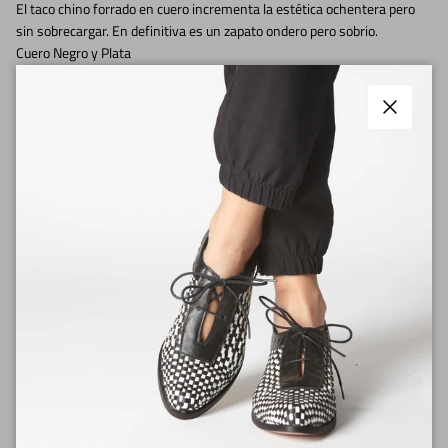
El taco chino forrado en cuero incrementa la estética ochentera pero
sin sobrecargar. En definitiva es un zapato ondero pero sobrio.
Cuero Negro y Plata
Altura taco 2,5cm
Planta de goma
Horma angosta
Cerrar
Nuestros productos se fabrican en pocas cantidades, por lo tanto el
envío puede tardar entre 15 días y 20 días. Luego que realices tu
compra te llegará un email con la fecha estimada.
Tiempos de fabricación
Envíos