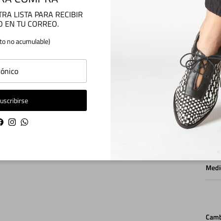
Recue
RA LISTA PARA RECIBIR
vamo
O EN TU CORREO.
compr
to no acumulable)
Tiem
uscribirse
Enví
Facebook
Instagram
WhatsApp
Medi
Camb