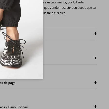
rda que nuestra fabricación es a escala menor, por lo tanto
s produciendo en la medida en que vendemos, por eso puede que tu
a tarde entre 10 o 15 días en llegar a tus pies.
pos de fabricación
os
os de pago
ios y Devoluciones