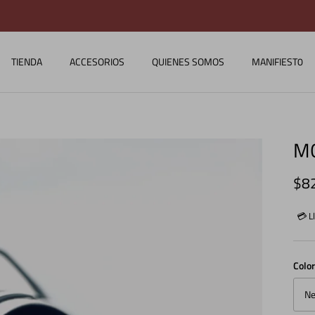
COMPRA CON TODO MEDIO DE PAGO
TIENDA
ACCESORIOS
QUIENES SOMOS
MANIFIEST0
M
Pre
$8
💳 L
Colo
Ne