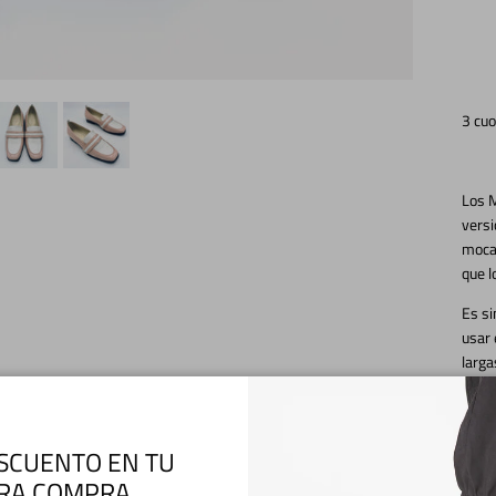
3 cuo
Los 
versi
moca
que 
Es si
usar 
larg
Esta 
con b
SCUENTO EN TU
Solo 
RA COMPRA