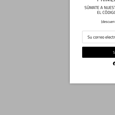
SÚMATE A NUEST
EL CÓDIG
(descuen
S