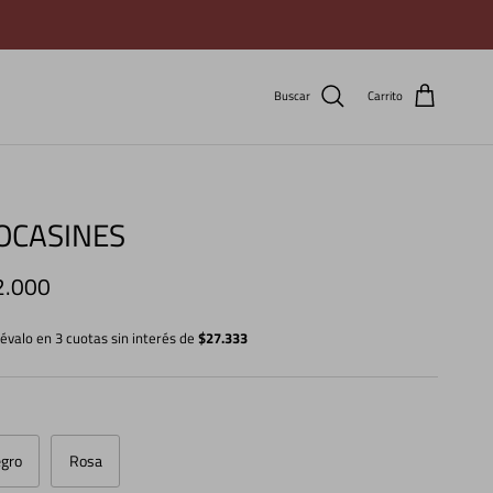
Buscar
Carrito
OCASINES
cio normal
2.000
lévalo en 3 cuotas sin interés de
$27.333
r
gro
Rosa