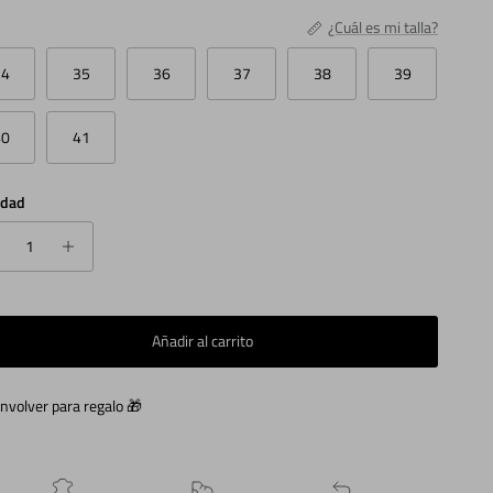
¿Cuál es mi talla?
34
35
36
37
38
39
40
41
idad
Añadir al carrito
nvolver para regalo 🎁