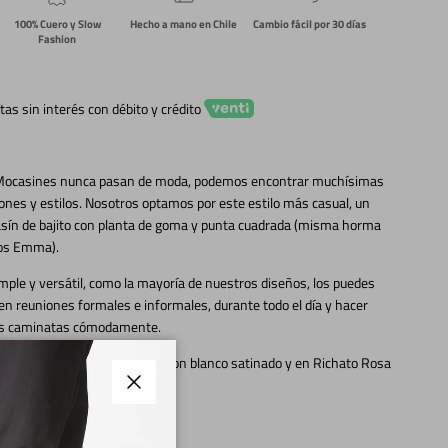
100% Cuero y Slow
Hecho a mano en Chile
Cambio fácil por 30 días
Fashion
tas sin interés con débito y crédito
Mocasines nunca pasan de moda, podemos encontrar muchísimas
ones y estilos. Nosotros optamos por este estilo más casual, un
sín de bajito con planta de goma y punta cuadrada (misma horma
los Emma).
mple y versátil, como la mayoría de nuestros diseños, los puedes
en reuniones formales e informales, durante todo el día y hacer
as caminatas cómodamente.
disponible en Capreto Negro con blanco satinado y en Richato Rosa
lanco satinado.
Cerrar
cuero, como siempre.