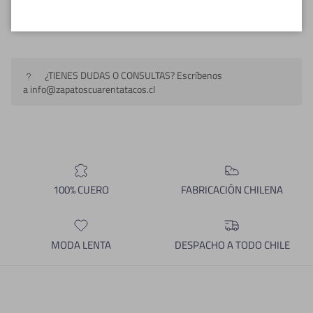
Cuidados del Zapato
¿TIENES DUDAS O CONSULTAS? Escríbenos
a info@zapatoscuarentatacos.cl
100% CUERO
FABRICACIÓN CHILENA
MODA LENTA
DESPACHO A TODO CHILE