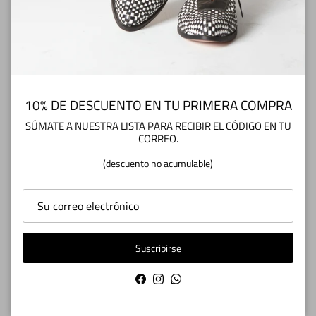
talón se siente duro, probablemente sea por el cierre,
a lo mejor considerar más soft
10% DE DESCUENTO EN TU PRIMERA COMPRA
2025-09-24
SÚMATE A NUESTRA LISTA PARA RECIBIR EL CÓDIGO EN TU
Andrea
CORREO.
Botín Quintrala Negro
(descuento no acumulable)
2025-09-24
Suscribirse
Andrea
Botín Quintrala Negro
Facebook
Instagram
WhatsApp