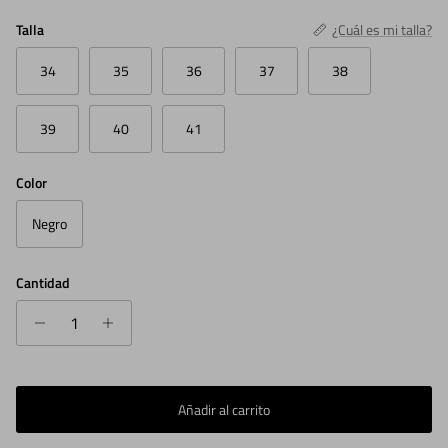
Talla
¿Cuál es mi talla?
34
35
36
37
38
39
40
41
Color
Negro
Cantidad
Añadir al carrito