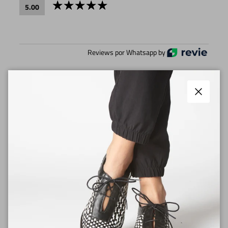
5.00
Reviews por Whatsapp by
2026-03-30
Cerrar
Sebastián
Hermosos zapatos. Materiales de primera calidad, los
recomiendo totalmente
2025-12-10
Elizabeth
Están hermosos, originales, lo único que la parte del