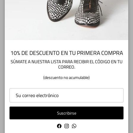
Cuidados del Zapato
10% DE DESCUENTO EN TU PRIMERA COMPRA
¿TIENES DUDAS O CONSULTAS? Escríbenos
SÚMATE A NUESTRA LISTA PARA RECIBIR EL CÓDIGO EN TU
a info@zapatoscuarentatacos.cl
CORREO.
(descuento no acumulable)
RESEÑAS
Suscribirse
5.00
Facebook
Instagram
WhatsApp