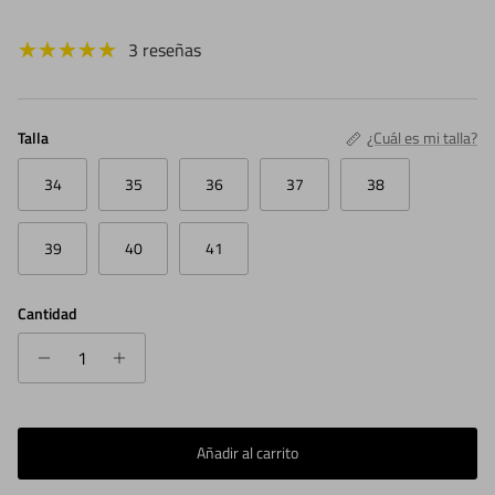
3 reseñas
Talla
¿Cuál es mi talla?
34
35
36
37
38
39
40
41
Cantidad
Añadir al carrito